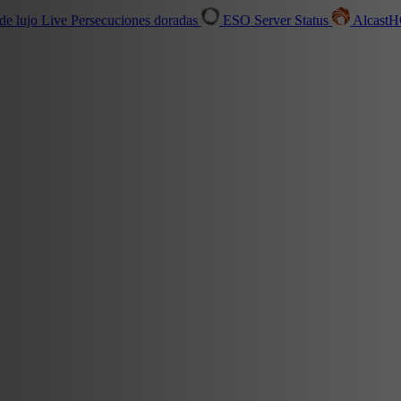
de lujo
Live
Persecuciones doradas
ESO Server Status
Alcast