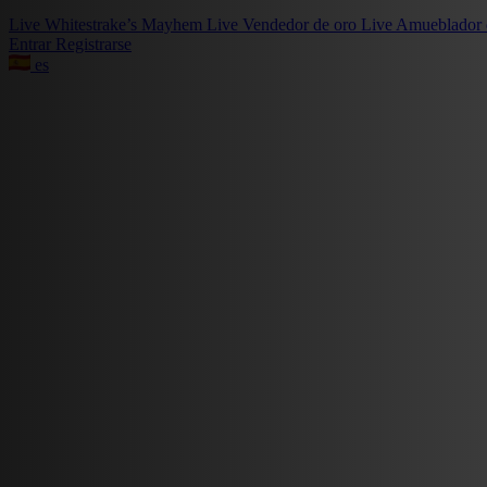
Live
Whitestrake’s Mayhem
Live
Vendedor de oro
Live
Amueblador 
Entrar
Registrarse
es