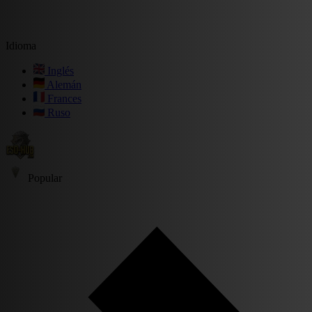
Idioma
Inglés
Alemán
Frances
Ruso
Popular