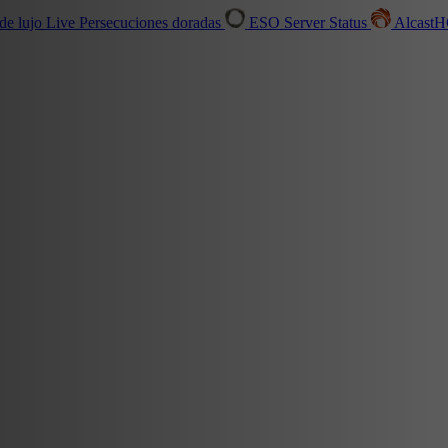
de lujo
Live
Persecuciones doradas
ESO Server Status
Alcast