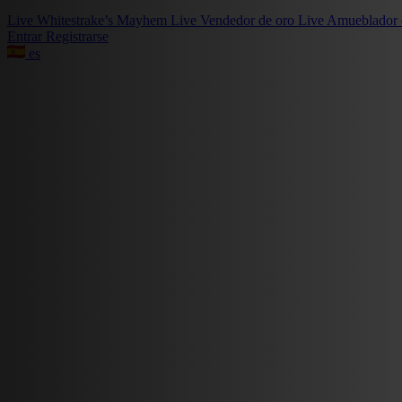
Live
Whitestrake’s Mayhem
Live
Vendedor de oro
Live
Amueblador 
Entrar
Registrarse
es