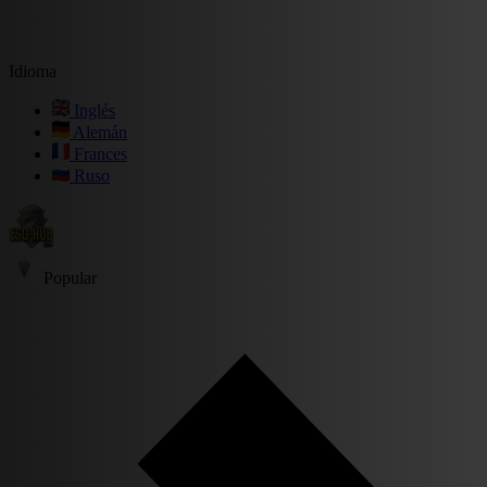
Idioma
Inglés
Alemán
Frances
Ruso
Popular