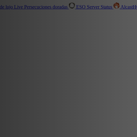
de lujo
Live
Persecuciones doradas
ESO Server Status
Alcast