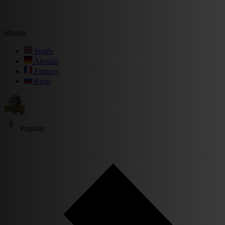
Idioma
Inglés
Alemán
Frances
Ruso
Popular