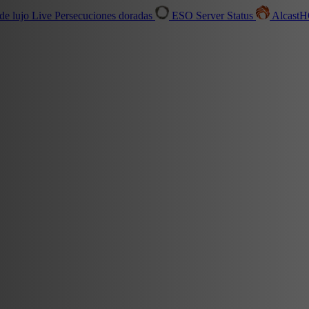
de lujo
Live
Persecuciones doradas
ESO Server Status
Alcast