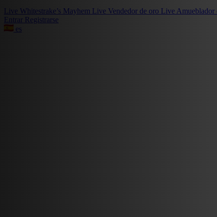
Live
Whitestrake’s Mayhem
Live
Vendedor de oro
Live
Amueblador 
Entrar
Registrarse
es