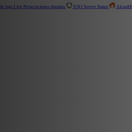
de lujo
Live
Persecuciones doradas
ESO Server Status
Alcast