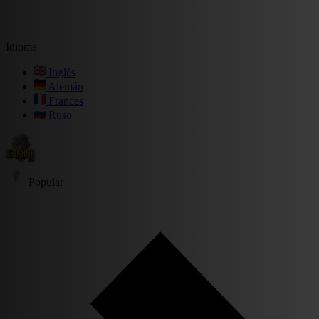
Idioma
Inglés
Alemán
Frances
Ruso
Popular