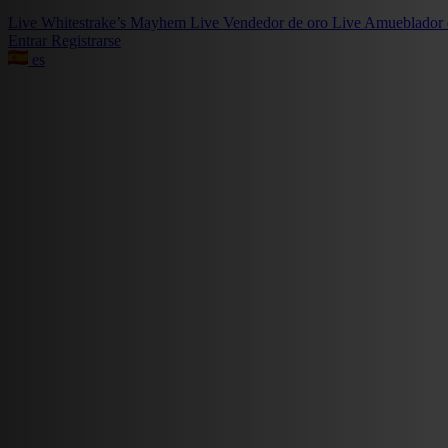
Live
Whitestrake’s Mayhem
Live
Vendedor de oro
Live
Amueblador 
Entrar
Registrarse
es