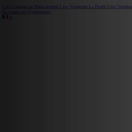
Live
Carnage de Blancserpent
Live
Vendeuse La Dorée
Live
Vendeu
Se connecter
S'enregistrer
fr