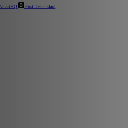
AlcastHQ
First Descendant