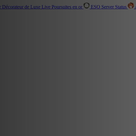
r Décorateur de Luxe
Live
Poursuites en or
ESO Server Status