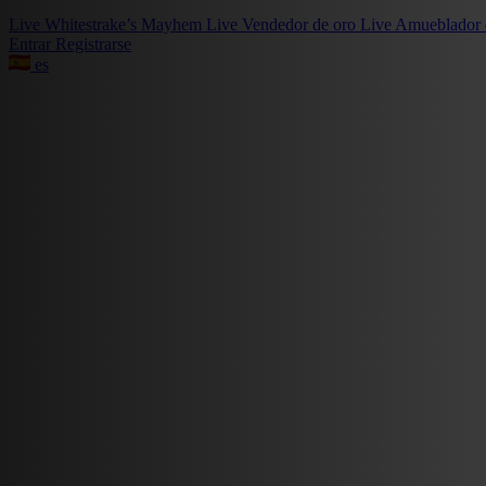
Live
Whitestrake’s Mayhem
Live
Vendedor de oro
Live
Amueblador 
Entrar
Registrarse
es