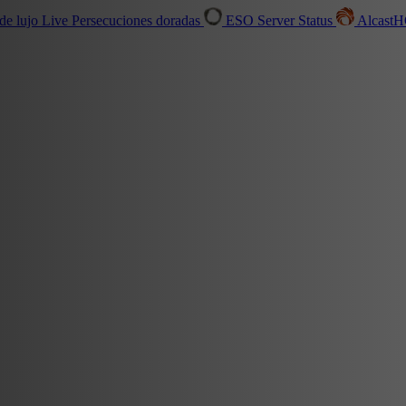
de lujo
Live
Persecuciones doradas
ESO Server Status
Alcast