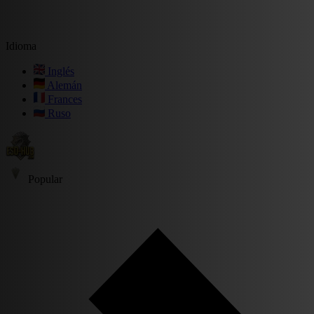
Idioma
Inglés
Alemán
Frances
Ruso
Popular