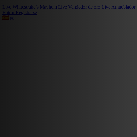
Live
Whitestrake’s Mayhem
Live
Vendedor de oro
Live
Amueblador 
Entrar
Registrarse
es