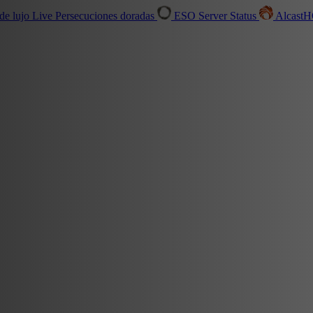
de lujo
Live
Persecuciones doradas
ESO Server Status
Alcast