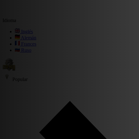
Idioma
Inglés
Alemán
Frances
Ruso
Popular