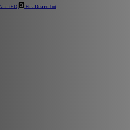
AlcastHQ
First Descendant