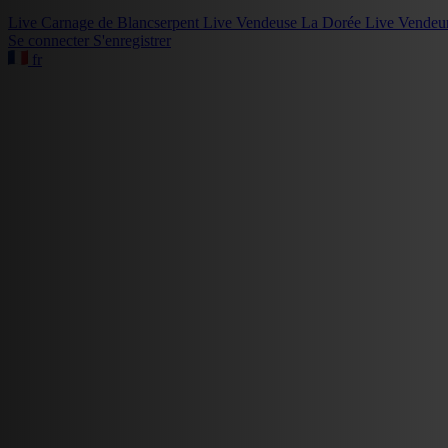
Live
Carnage de Blancserpent
Live
Vendeuse La Dorée
Live
Vendeu
Se connecter
S'enregistrer
fr