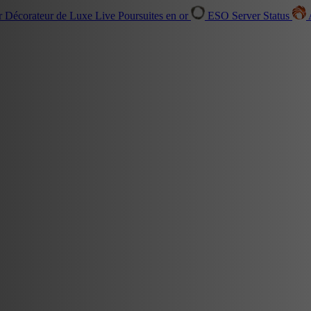
r Décorateur de Luxe
Live
Poursuites en or
ESO Server Status