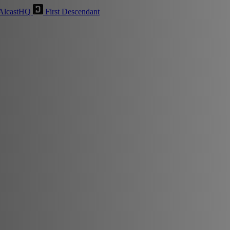
AlcastHQ
First Descendant