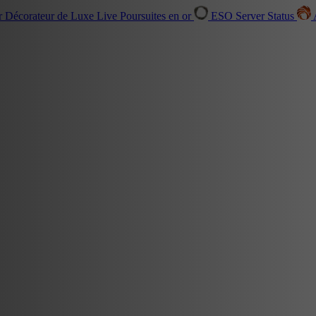
r Décorateur de Luxe
Live
Poursuites en or
ESO Server Status