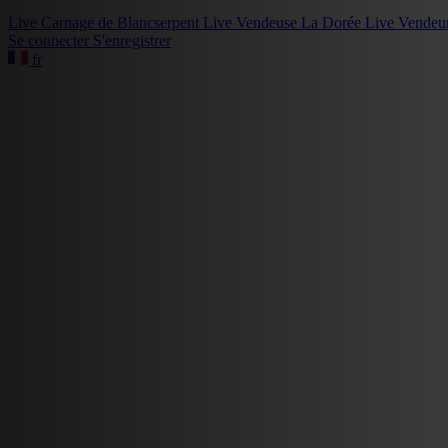
Live
Carnage de Blancserpent
Live
Vendeuse La Dorée
Live
Vendeu
Se connecter
S'enregistrer
fr