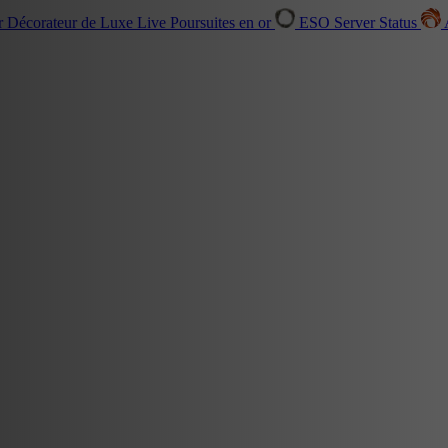
r Décorateur de Luxe
Live
Poursuites en or
ESO Server Status