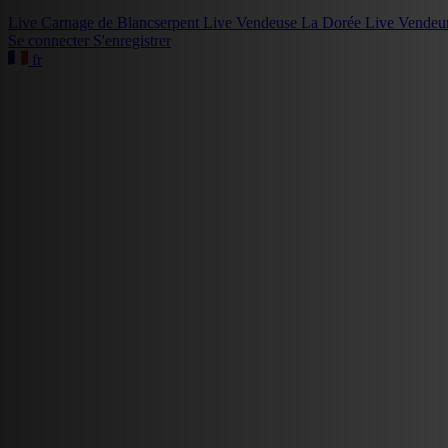
Live
Carnage de Blancserpent
Live
Vendeuse La Dorée
Live
Vendeu
Se connecter
S'enregistrer
fr