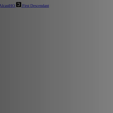
AlcastHQ
First Descendant