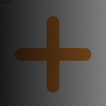
Create