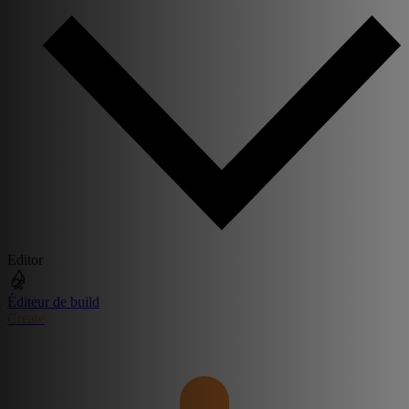
Editor
Éditeur de build
Create