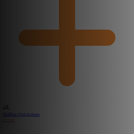
Skillbar Quickshare
Create