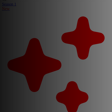
Season 1
New