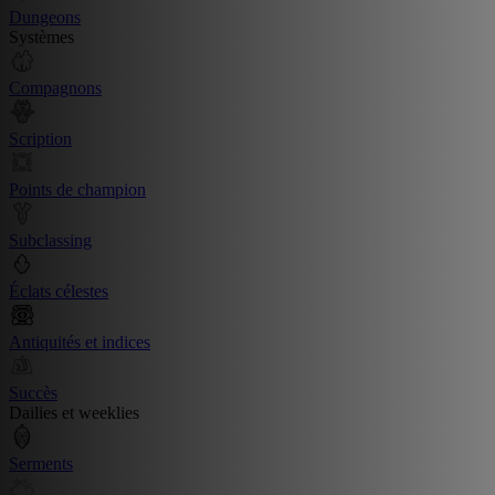
Dungeons
Systèmes
Compagnons
Scription
Points de champion
Subclassing
Éclats célestes
Antiquités et indices
Succès
Dailies et weeklies
Serments