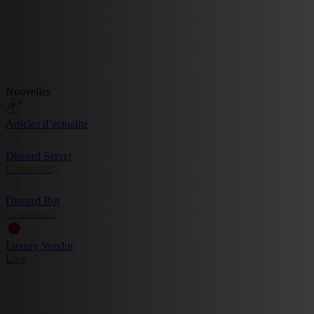
Nouvelles
Articles d’actualité
Discord Server
Community
Discord Bot
Commands
Luxury Vendor
Live