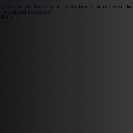
Live
Carnage de Blancserpent
Live
Vendeuse La Dorée
Live
Vendeu
Se connecter
S'enregistrer
fr