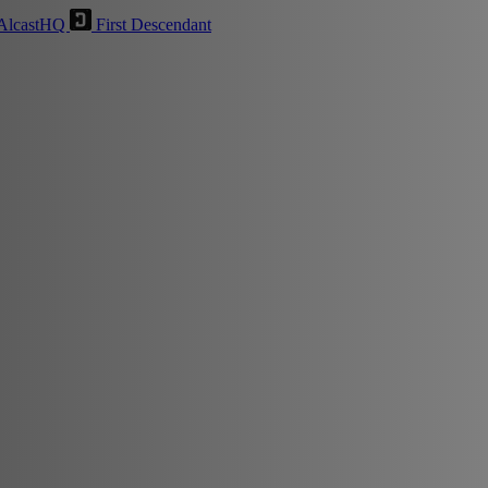
AlcastHQ
First Descendant