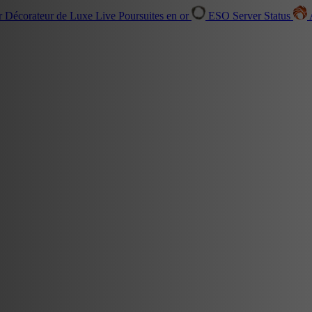
r Décorateur de Luxe
Live
Poursuites en or
ESO Server Status