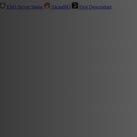
ESO Server Status
AlcastHQ
First Descendant