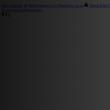
Live
Carnage de Blancserpent
Live
Poursuites en or
Discord Bot
Se connecter
S'enregistrer
fr