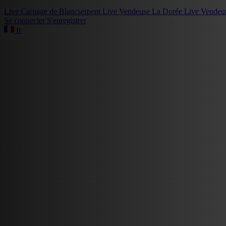
Live
Carnage de Blancserpent
Live
Vendeuse La Dorée
Live
Vendeu
Se connecter
S'enregistrer
fr