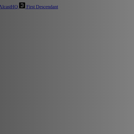
AlcastHQ
First Descendant