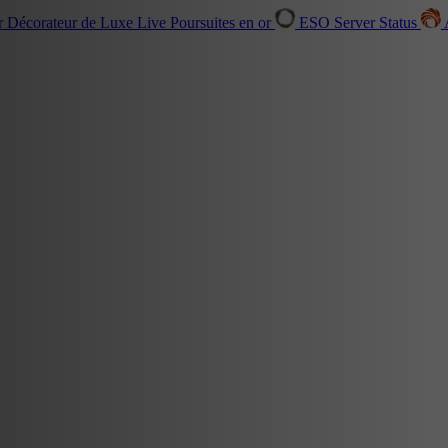
r Décorateur de Luxe
Live
Poursuites en or
ESO Server Status