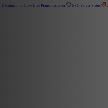
r Décorateur de Luxe
Live
Poursuites en or
ESO Server Status