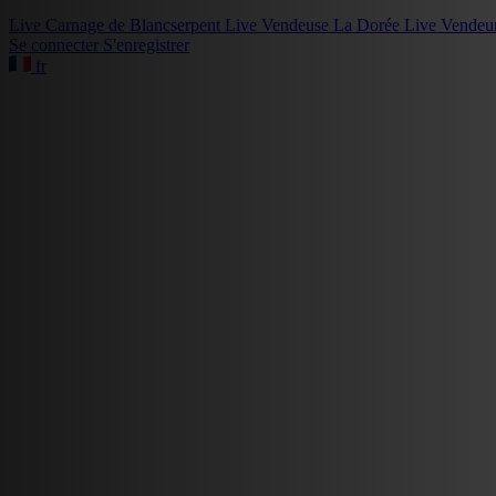
Live
Carnage de Blancserpent
Live
Vendeuse La Dorée
Live
Vendeu
Se connecter
S'enregistrer
fr