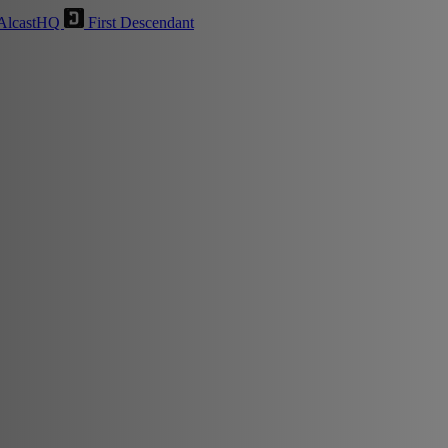
AlcastHQ
First Descendant