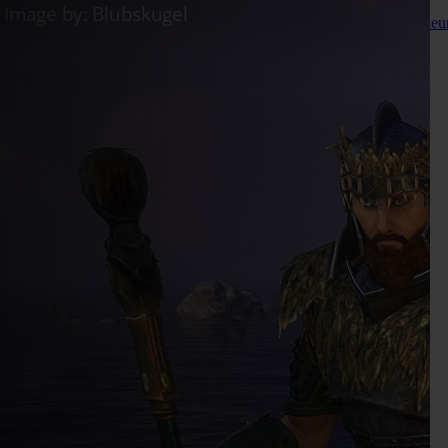
Live
Carnage de Blancserpent
Live
Vendeuse La Dorée
Live
Vendeu
Se connecter
S'enregistrer
fr