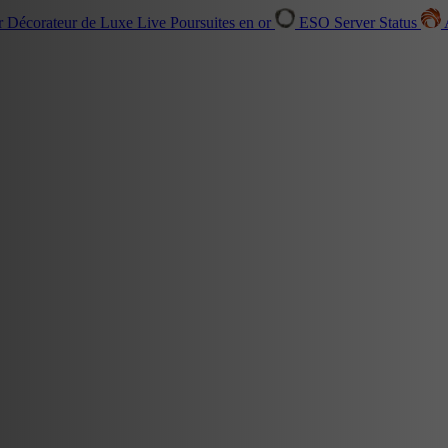
r Décorateur de Luxe
Live
Poursuites en or
ESO Server Status