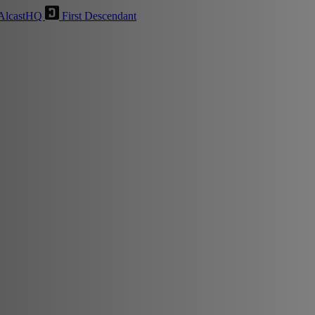
AlcastHQ
First Descendant