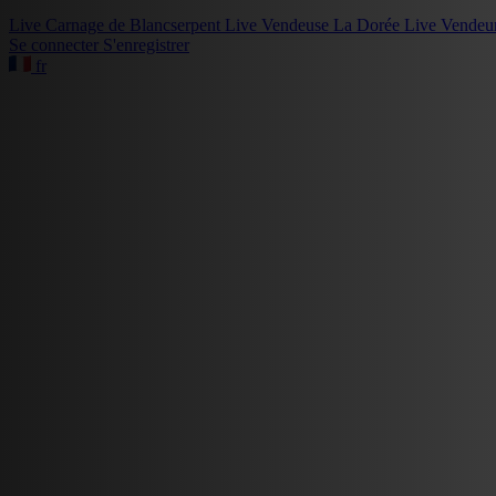
Live
Carnage de Blancserpent
Live
Vendeuse La Dorée
Live
Vendeu
Se connecter
S'enregistrer
fr