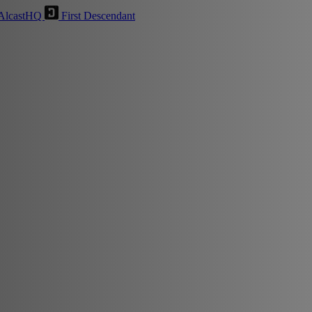
AlcastHQ
First Descendant