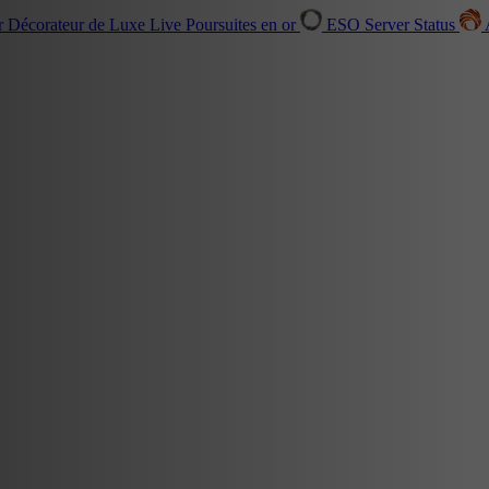
r Décorateur de Luxe
Live
Poursuites en or
ESO Server Status