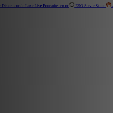
r Décorateur de Luxe
Live
Poursuites en or
ESO Server Status