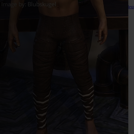
Live
Carnage de Blancserpent
Live
Vendeuse La Dorée
Live
Vendeu
Se connecter
S'enregistrer
fr