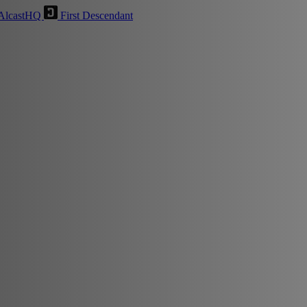
AlcastHQ
First Descendant