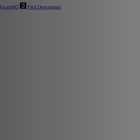
AlcastHQ
First Descendant