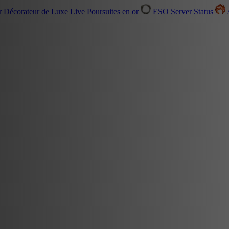
r Décorateur de Luxe
Live
Poursuites en or
ESO Server Status