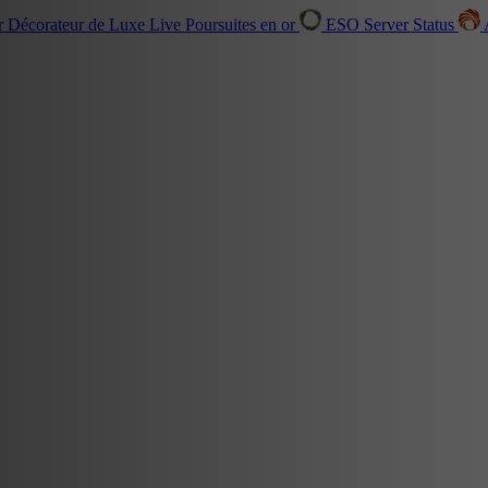
r Décorateur de Luxe
Live
Poursuites en or
ESO Server Status