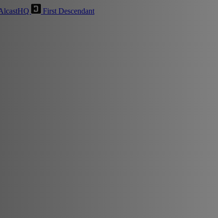
AlcastHQ
First Descendant