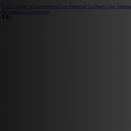
Live
Carnage de Blancserpent
Live
Vendeuse La Dorée
Live
Vendeu
Se connecter
S'enregistrer
fr