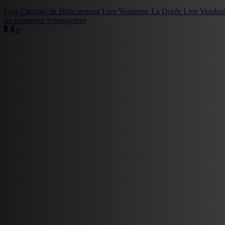
Live
Carnage de Blancserpent
Live
Vendeuse La Dorée
Live
Vendeu
Se connecter
S'enregistrer
fr