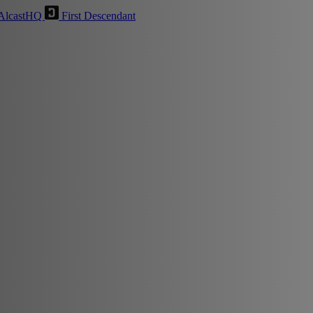
AlcastHQ
First Descendant