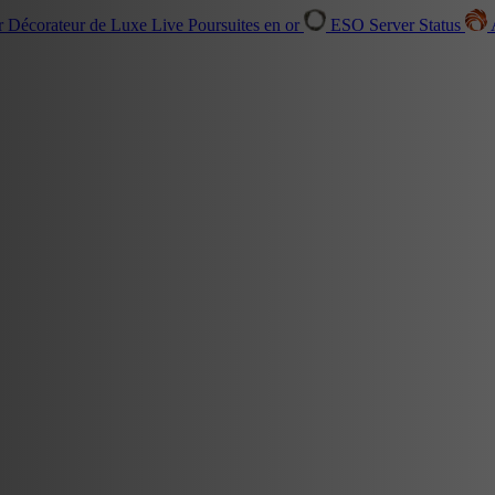
r Décorateur de Luxe
Live
Poursuites en or
ESO Server Status