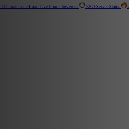
r Décorateur de Luxe
Live
Poursuites en or
ESO Server Status