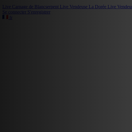
Live
Carnage de Blancserpent
Live
Vendeuse La Dorée
Live
Vendeu
Se connecter
S'enregistrer
fr