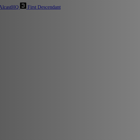
AlcastHQ
First Descendant