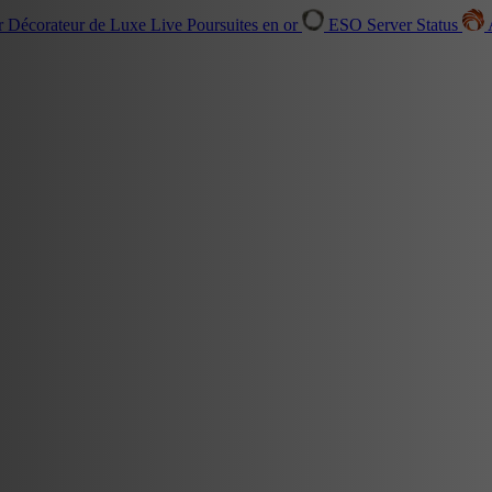
r Décorateur de Luxe
Live
Poursuites en or
ESO Server Status