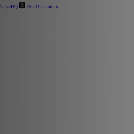
AlcastHQ
First Descendant