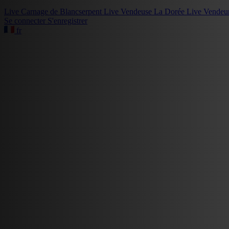
Live
Carnage de Blancserpent
Live
Vendeuse La Dorée
Live
Vendeu
Se connecter
S'enregistrer
fr