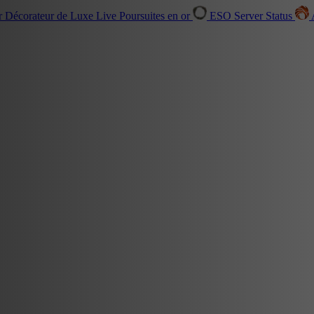
r Décorateur de Luxe
Live
Poursuites en or
ESO Server Status