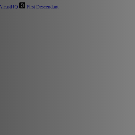
AlcastHQ
First Descendant