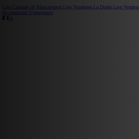
Live
Carnage de Blancserpent
Live
Vendeuse La Dorée
Live
Vendeu
Se connecter
S'enregistrer
fr