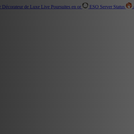
r Décorateur de Luxe
Live
Poursuites en or
ESO Server Status