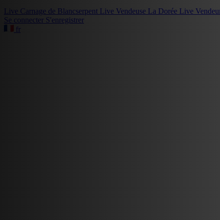
Live
Carnage de Blancserpent
Live
Vendeuse La Dorée
Live
Vendeu
Se connecter
S'enregistrer
fr