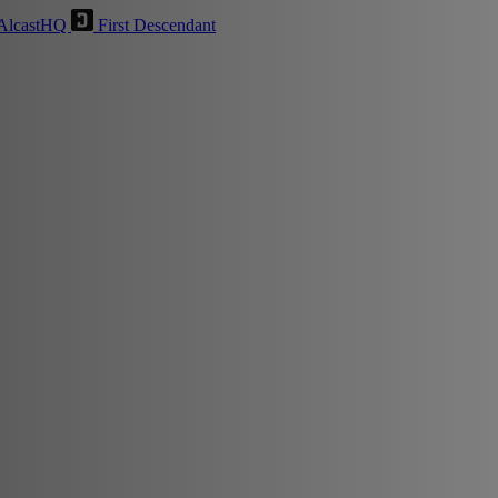
AlcastHQ
First Descendant