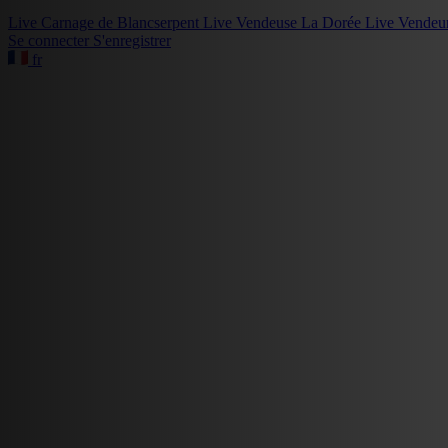
Live
Carnage de Blancserpent
Live
Vendeuse La Dorée
Live
Vendeu
Se connecter
S'enregistrer
fr