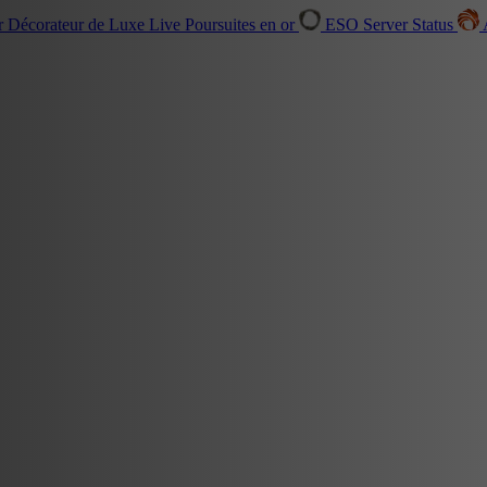
r Décorateur de Luxe
Live
Poursuites en or
ESO Server Status