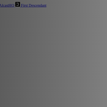
AlcastHQ
First Descendant