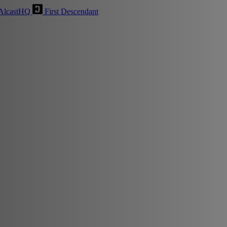
AlcastHQ
First Descendant