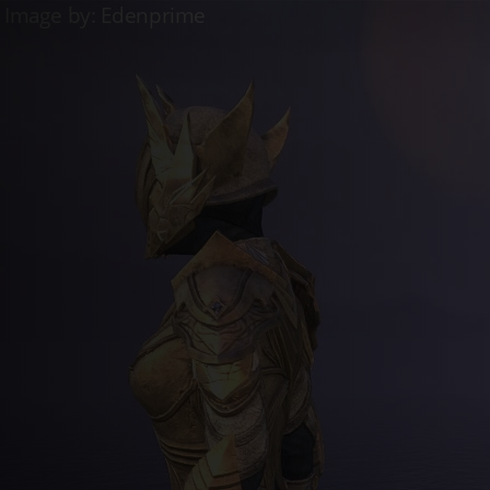
Live
Carnage de Blancserpent
Live
Vendeuse La Dorée
Live
Vendeu
Se connecter
S'enregistrer
fr