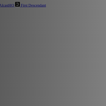
AlcastHQ
First Descendant