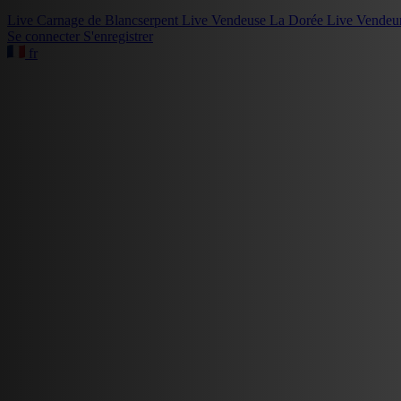
Live
Carnage de Blancserpent
Live
Vendeuse La Dorée
Live
Vendeu
Se connecter
S'enregistrer
fr