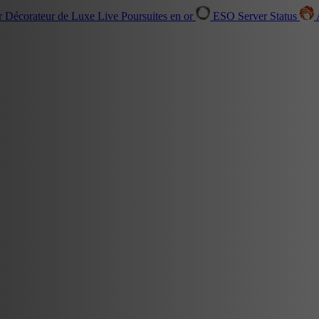
r Décorateur de Luxe
Live
Poursuites en or
ESO Server Status