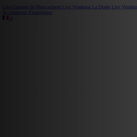
Live
Carnage de Blancserpent
Live
Vendeuse La Dorée
Live
Vendeu
Se connecter
S'enregistrer
fr