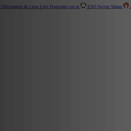
r Décorateur de Luxe
Live
Poursuites en or
ESO Server Status