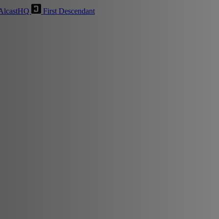
AlcastHQ
First Descendant