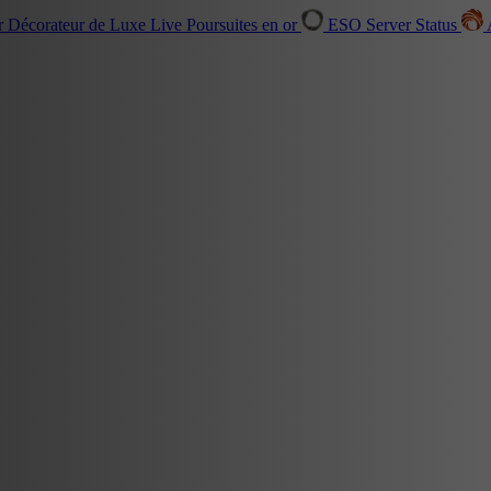
r Décorateur de Luxe
Live
Poursuites en or
ESO Server Status