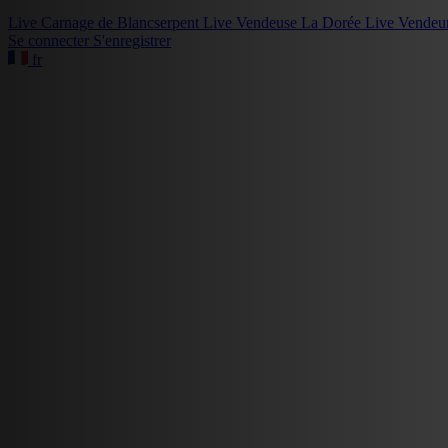
Live
Carnage de Blancserpent
Live
Vendeuse La Dorée
Live
Vendeu
Se connecter
S'enregistrer
fr