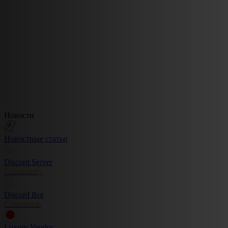
Новости
Новостные статьи
Discord Server
Community
Discord Bot
Commands
Luxury Vendor