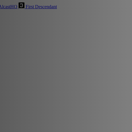
AlcastHQ
First Descendant