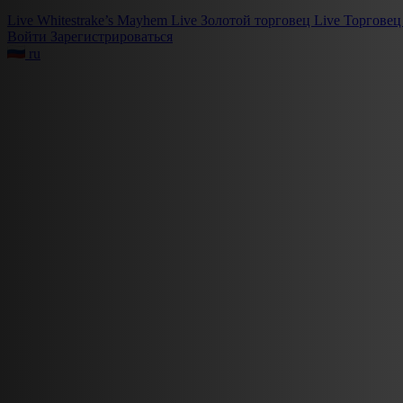
Live
Whitestrake’s Mayhem
Live
Золотой торговец
Live
Торговец
Войти
Зарегистрироваться
ru