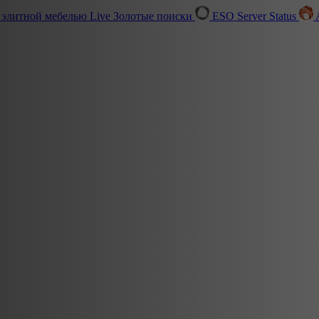
 элитной мебелью
Live
Золотые поиски
ESO Server Status