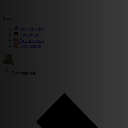
Язык
Английский
Немецкий
Французкий
Испанский
Популярный