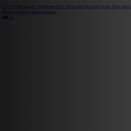
Live
Whitestrake’s Mayhem
Live
Золотой торговец
Live
Торговец
Войти
Зарегистрироваться
ru