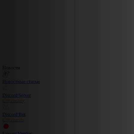
Новости
Новостные статьи
Discord Server
Community
Discord Bot
Commands
Luxury Vendor