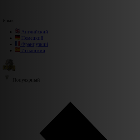
Язык
Английский
Немецкий
Французкий
Испанский
Популярный