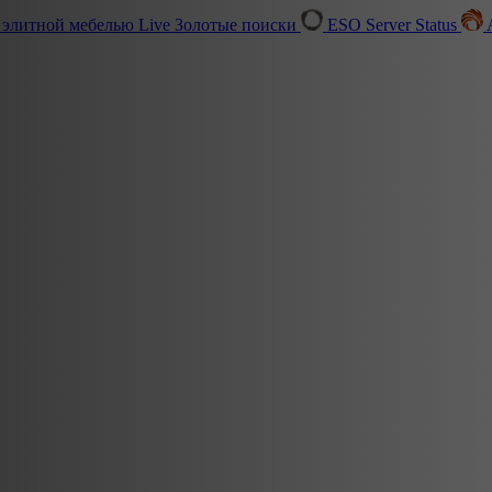
 элитной мебелью
Live
Золотые поиски
ESO Server Status