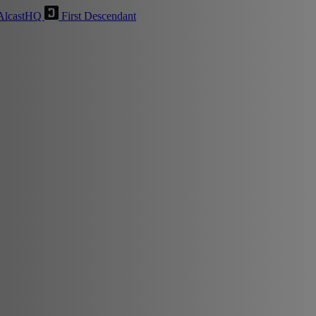
AlcastHQ
First Descendant