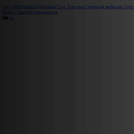
Live
Whitestrake’s Mayhem
Live
Торговец элитной мебелью
Live
Войти
Зарегистрироваться
ru