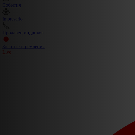
События
Impresario
Продавец индриков
Золотые стремления
Live