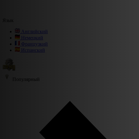
Язык
Английский
Немецкий
Французкий
Испанский
Популярный