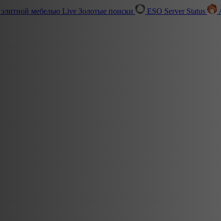
 элитной мебелью
Live
Золотые поиски
ESO Server Status