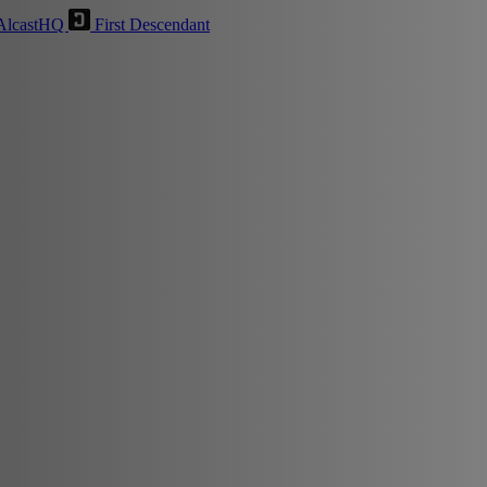
AlcastHQ
First Descendant