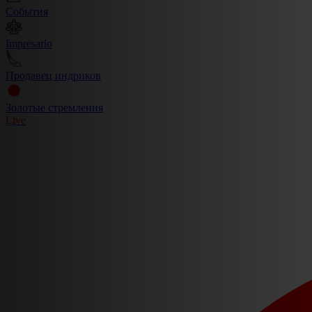
События
Impresario
Продавец индриков
Золотые стремления
Live