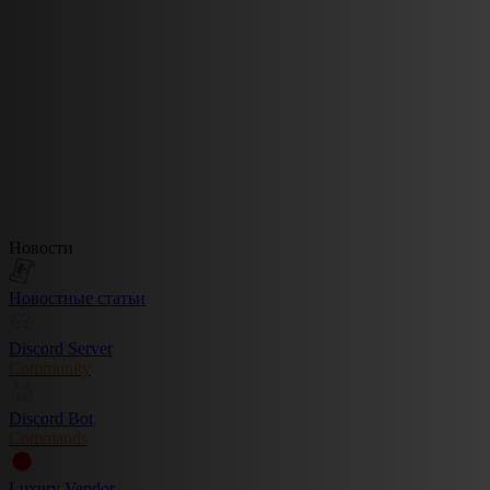
Новости
Новостные статьи
Discord Server
Community
Discord Bot
Commands
Luxury Vendor