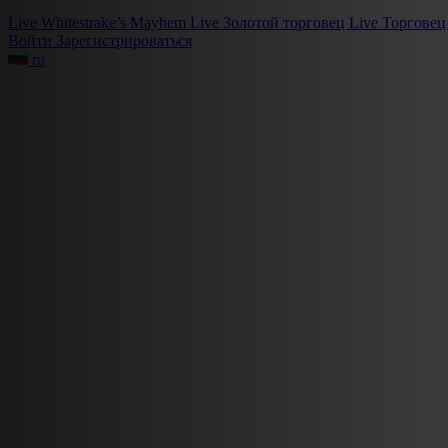
Live
Whitestrake’s Mayhem
Live
Золотой торговец
Live
Торговец
Войти
Зарегистрироваться
ru