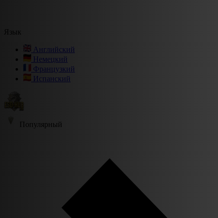
Язык
Английский
Немецкий
Французкий
Испанский
Популярный