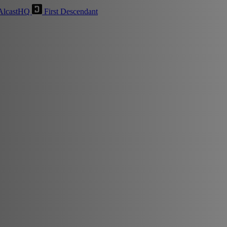
AlcastHQ
First Descendant