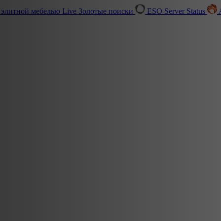
 элитной мебелью
Live
Золотые поиски
ESO Server Status