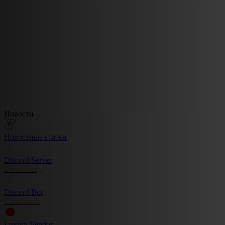
Новости
Новостные статьи
Discord Server
Community
Discord Bot
Commands
Luxury Vendor