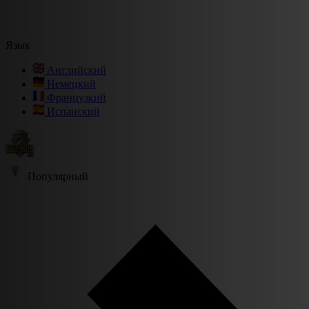
Язык
Английский
Немецкий
Французкий
Испанский
Популярный