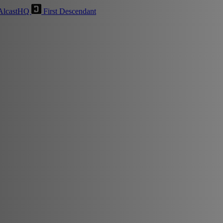
AlcastHQ
First Descendant