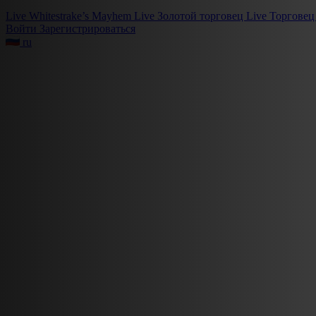
Live
Whitestrake’s Mayhem
Live
Золотой торговец
Live
Торговец
Войти
Зарегистрироваться
ru