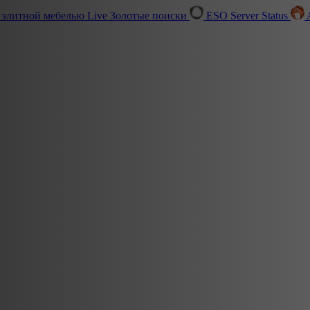
 элитной мебелью
Live
Золотые поиски
ESO Server Status