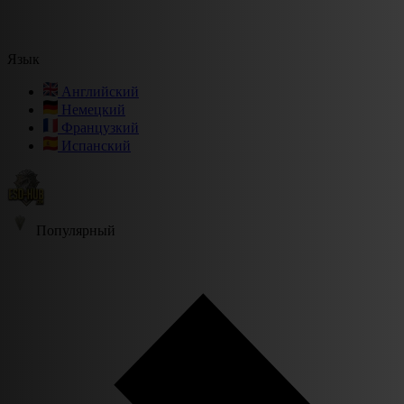
Язык
Английский
Немецкий
Французкий
Испанский
Популярный