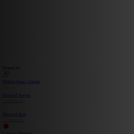
Новости
Новостные статьи
Discord Server
Community
Discord Bot
Commands
Luxury Vendor