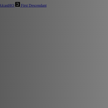
AlcastHQ
First Descendant