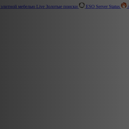
 элитной мебелью
Live
Золотые поиски
ESO Server Status