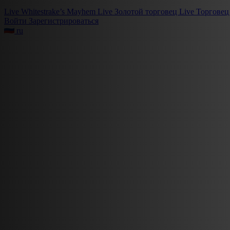
Live
Whitestrake’s Mayhem
Live
Золотой торговец
Live
Торговец
Войти
Зарегистрироваться
ru