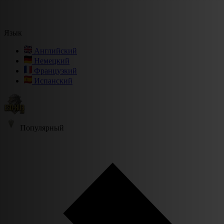
Язык
Английский
Немецкий
Французкий
Испанский
Популярный