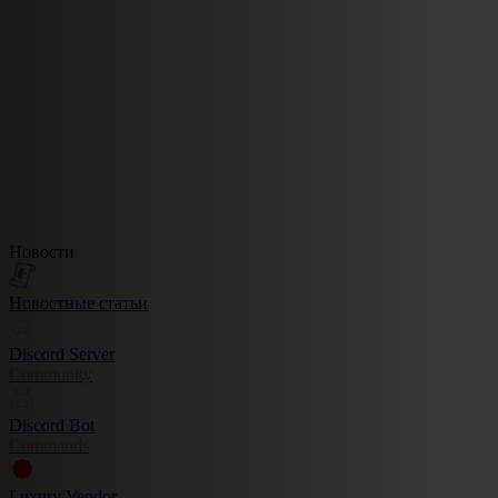
Новости
Новостные статьи
Discord Server
Community
Discord Bot
Commands
Luxury Vendor