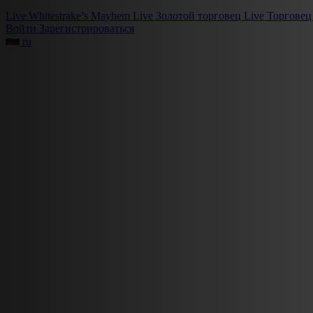
Live
Whitestrake’s Mayhem
Live
Золотой торговец
Live
Торговец
Войти
Зарегистрироваться
ru