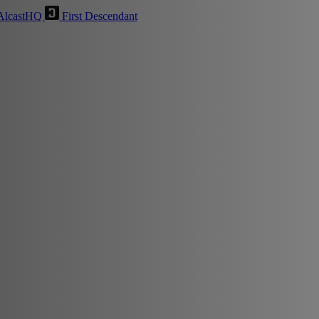
AlcastHQ
First Descendant