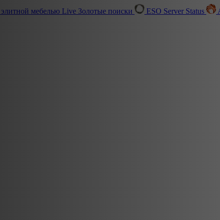
 элитной мебелью
Live
Золотые поиски
ESO Server Status