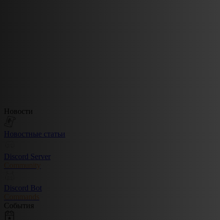
Новости
Новостные статьи
Discord Server
Community
Discord Bot
Commands
События