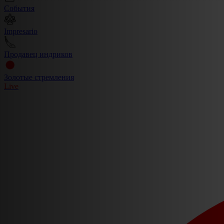
События
Impresario
Продавец индриков
Золотые стремления
Live