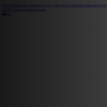
Live
Whitestrake’s Mayhem
Live
Торговец элитной мебелью
Live
Войти
Зарегистрироваться
ru