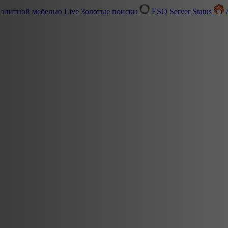
 элитной мебелью
Live
Золотые поиски
ESO Server Status