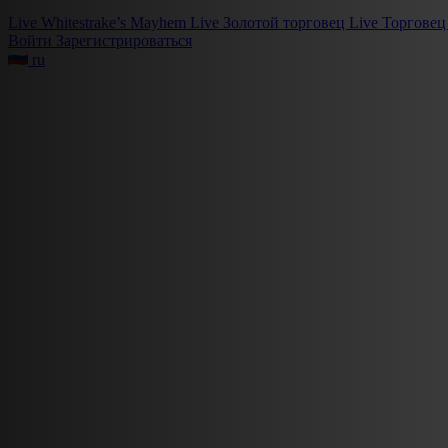
Live
Whitestrake’s Mayhem
Live
Золотой торговец
Live
Торговец
Войти
Зарегистрироваться
ru