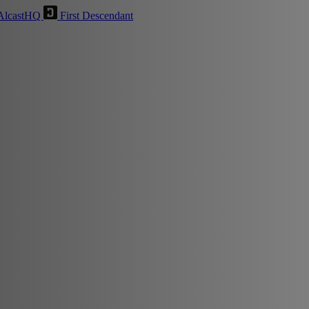
AlcastHQ
First Descendant