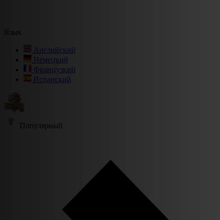
Язык
Английский
Немецкий
Французкий
Испанский
Популярный