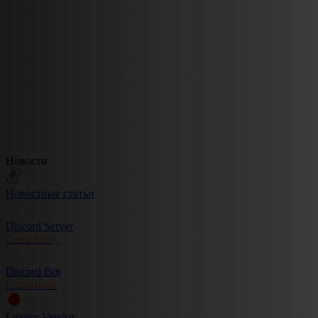
Новости
Новостные статьи
Discord Server
Community
Discord Bot
Commands
Luxury Vendor