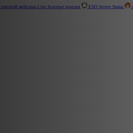
 элитной мебелью
Live
Золотые поиски
ESO Server Status