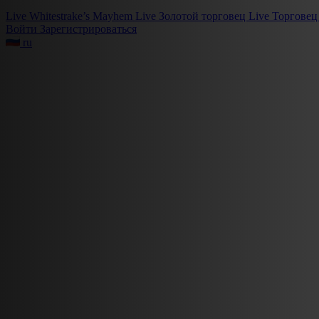
Live
Whitestrake’s Mayhem
Live
Золотой торговец
Live
Торговец
Войти
Зарегистрироваться
ru