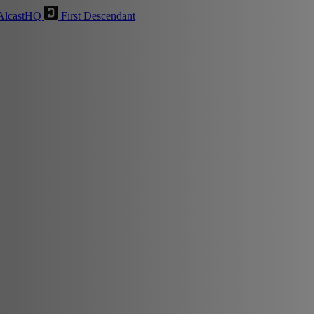
AlcastHQ
First Descendant