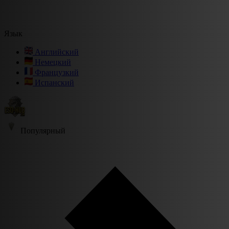
Язык
Английский
Немецкий
Французкий
Испанский
Популярный