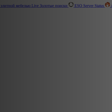
 элитной мебелью
Live
Золотые поиски
ESO Server Status