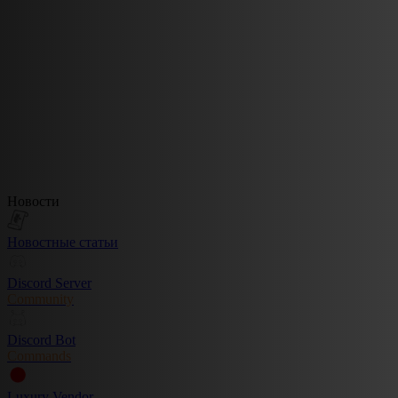
Новости
Новостные статьи
Discord Server
Community
Discord Bot
Commands
Luxury Vendor