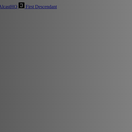
AlcastHQ
First Descendant