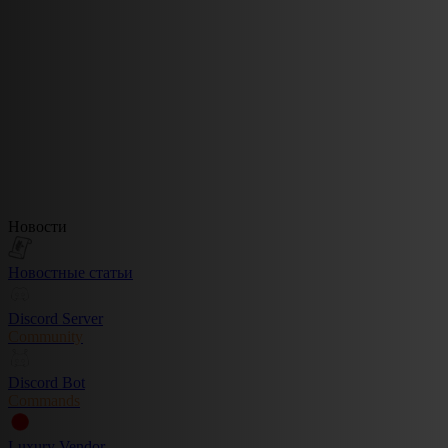
Новости
Новостные статьи
Discord Server
Community
Discord Bot
Commands
Luxury Vendor