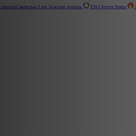
 элитной мебелью
Live
Золотые поиски
ESO Server Status