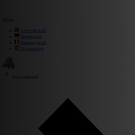
Язык
Английский
Немецкий
Французкий
Испанский
Популярный