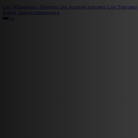
Live
Whitestrake’s Mayhem
Live
Золотой торговец
Live
Торговец
Войти
Зарегистрироваться
ru