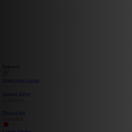
Новости
Новостные статьи
Discord Server
Community
Discord Bot
Commands
Luxury Vendor