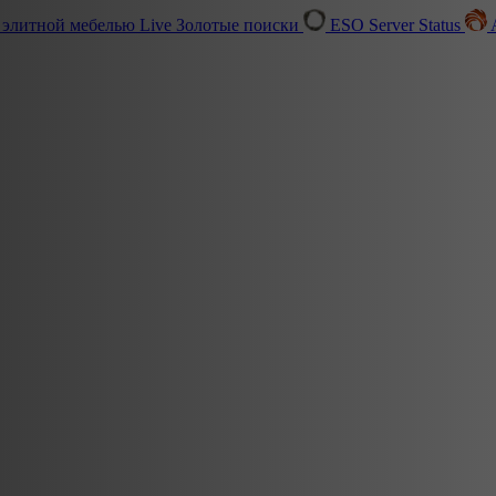
 элитной мебелью
Live
Золотые поиски
ESO Server Status