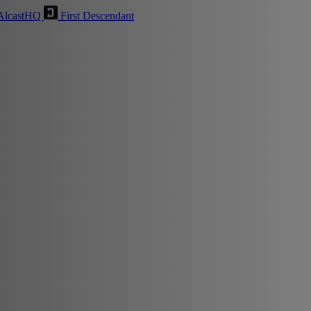
AlcastHQ
First Descendant