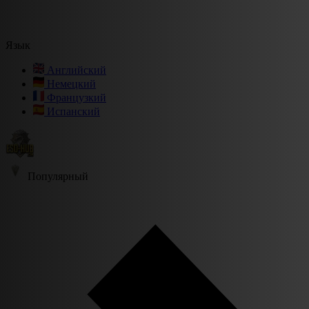
Язык
Английский
Немецкий
Французкий
Испанский
Популярный