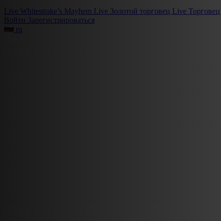
Live
Whitestrake’s Mayhem
Live
Золотой торговец
Live
Торговец
Войти
Зарегистрироваться
ru