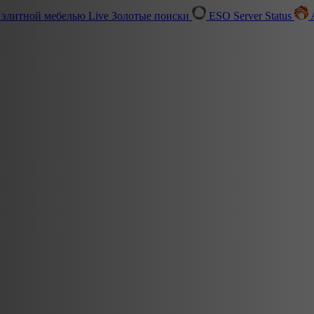
 элитной мебелью
Live
Золотые поиски
ESO Server Status