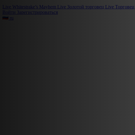
Live
Whitestrake’s Mayhem
Live
Золотой торговец
Live
Торговец
Войти
Зарегистрироваться
ru