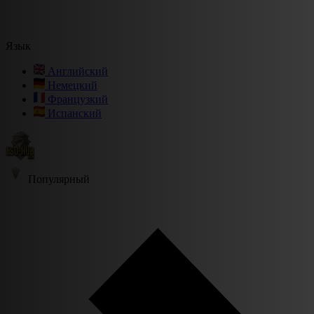
Язык
Английский
Немецкий
Французкий
Испанский
Популярный