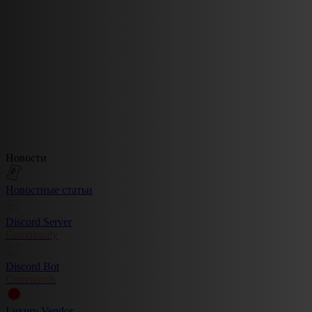
Новости
Новостные статьи
Discord Server
Community
Discord Bot
Commands
Luxury Vendor