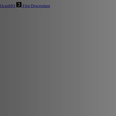
AlcastHQ
First Descendant