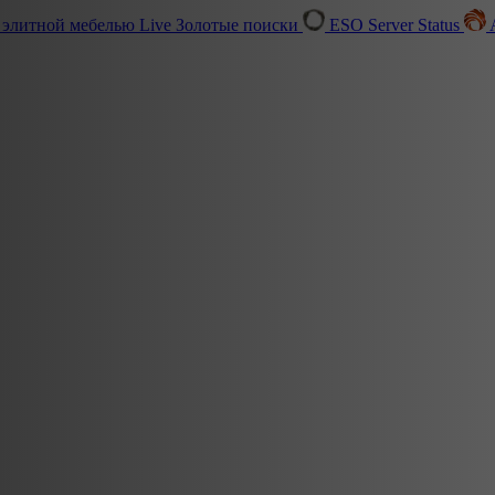
 элитной мебелью
Live
Золотые поиски
ESO Server Status