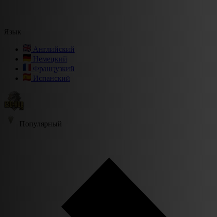
Язык
Английский
Немецкий
Французкий
Испанский
Популярный