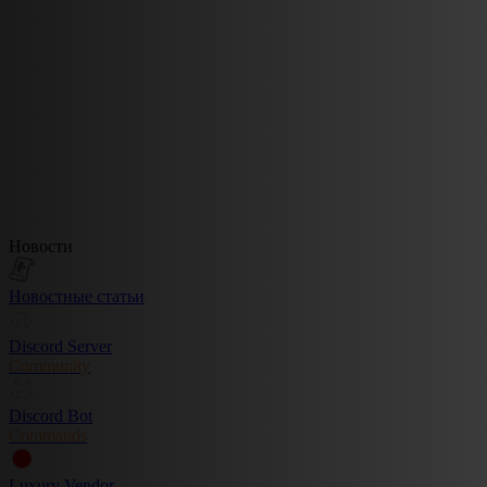
Новости
Новостные статьи
Discord Server
Community
Discord Bot
Commands
Luxury Vendor