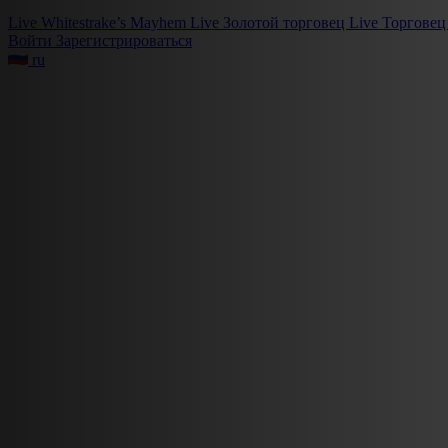
Live
Whitestrake’s Mayhem
Live
Золотой торговец
Live
Торговец
Войти
Зарегистрироваться
ru