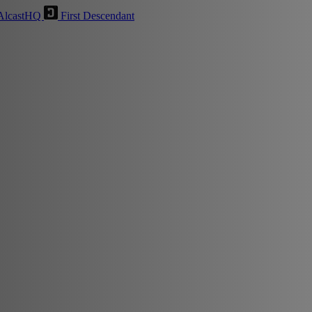
AlcastHQ
First Descendant