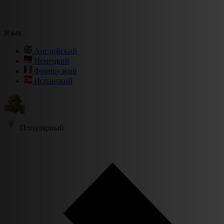
Язык
Английский
Немецкий
Французкий
Испанский
Популярный