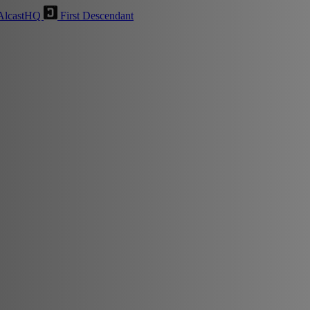
AlcastHQ
First Descendant