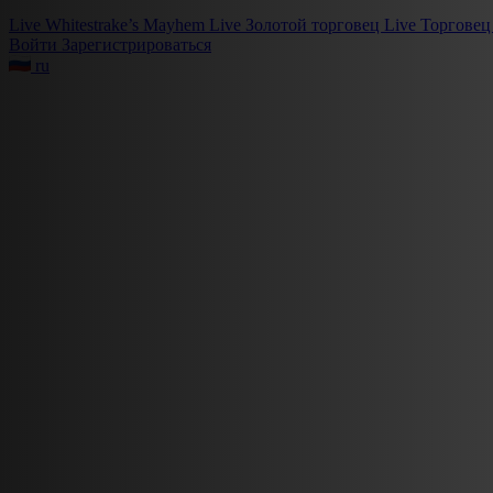
Live
Whitestrake’s Mayhem
Live
Золотой торговец
Live
Торговец
Войти
Зарегистрироваться
ru