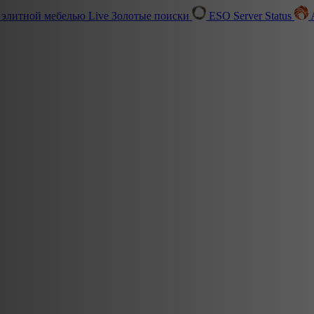
 элитной мебелью
Live
Золотые поиски
ESO Server Status