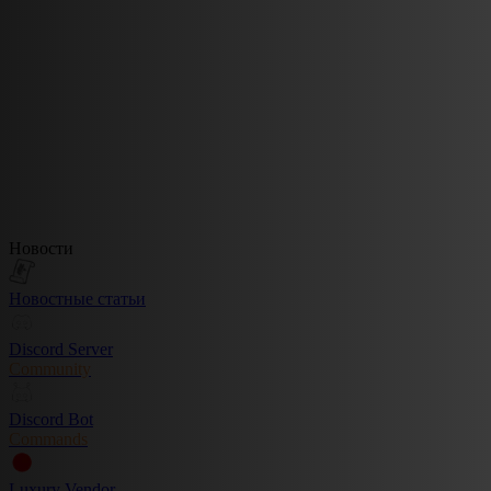
Новости
Новостные статьи
Discord Server
Community
Discord Bot
Commands
Luxury Vendor