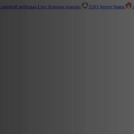
 элитной мебелью
Live
Золотые поиски
ESO Server Status