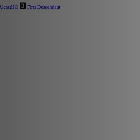
AlcastHQ
First Descendant