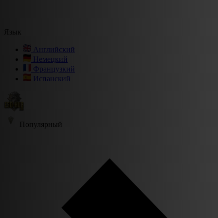
Язык
Английский
Немецкий
Французкий
Испанский
Популярный