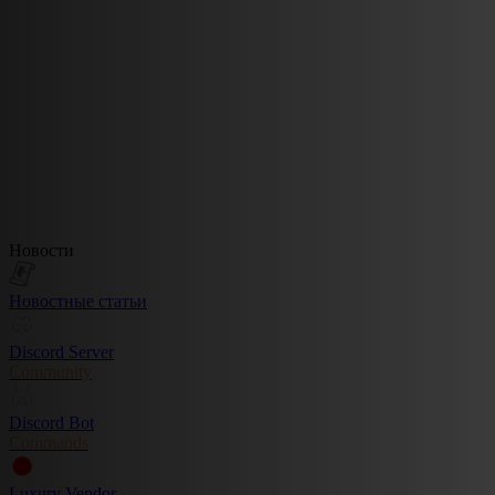
Новости
Новостные статьи
Discord Server
Community
Discord Bot
Commands
Luxury Vendor