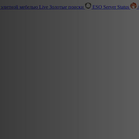
 элитной мебелью
Live
Золотые поиски
ESO Server Status