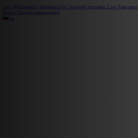
Live
Whitestrake’s Mayhem
Live
Золотой торговец
Live
Торговец
Войти
Зарегистрироваться
ru